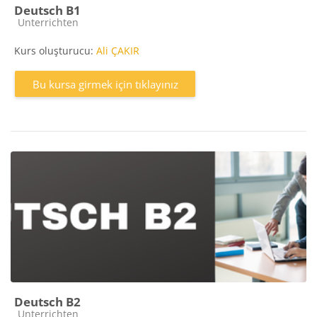
Deutsch B1
Kurs kategorisi
Unterrichten
Kurs oluşturucu:
Ali ÇAKIR
Bu kursa girmek için tıklayınız
Deutsch B2
Kurs kategorisi
Unterrichten