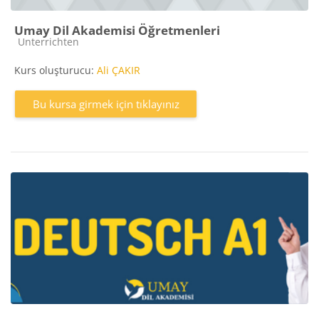
Umay Dil Akademisi Öğretmenleri
Kurs kategorisi
Unterrichten
Kurs oluşturucu:
Ali ÇAKIR
Bu kursa girmek için tıklayınız