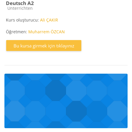
Deutsch A2
Kurs kategorisi
Unterrichten
Kurs oluşturucu:
Ali ÇAKIR
Öğretmen:
Muharrem ÖZCAN
Bu kursa girmek için tıklayınız