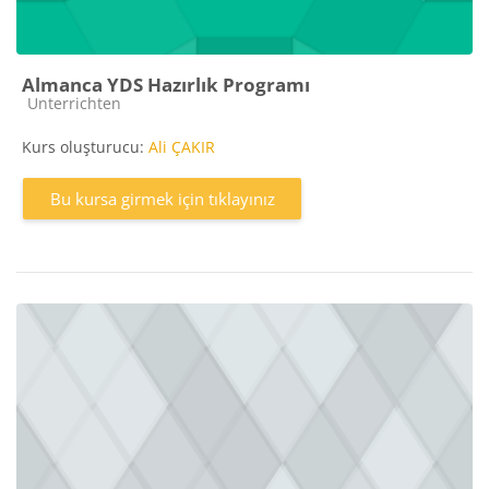
Almanca YDS Hazırlık Programı
Kurs kategorisi
Unterrichten
Kurs oluşturucu:
Ali ÇAKIR
Bu kursa girmek için tıklayınız