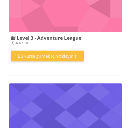
🎒 Level 3 - Adventure League
Kurs kategorisi
Çocuklar
Bu kursa girmek için tıklayınız