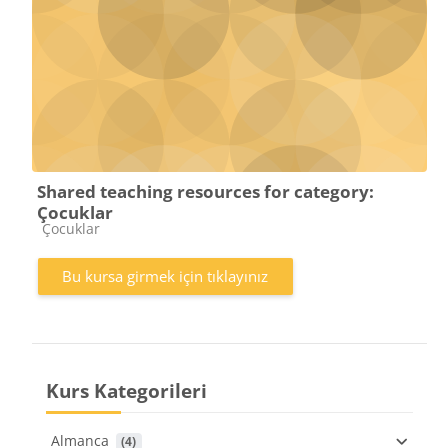
Shared teaching resources for category:
Çocuklar
Kurs kategorisi
Çocuklar
Bu kursa girmek için tıklayınız
Kurs Kategorileri
Almanca
 (4)