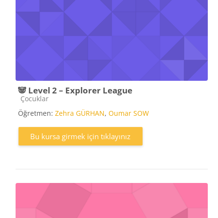
🐼 Level 2 – Explorer League
Kurs kategorisi
Çocuklar
Öğretmen:
Zehra GÜRHAN
,
Oumar SOW
Bu kursa girmek için tıklayınız