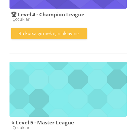
🏆 Level 4 - Champion League
Kurs kategorisi
Çocuklar
Bu kursa girmek için tıklayınız
⭐ Level 5 - Master League
Kurs kategorisi
Çocuklar