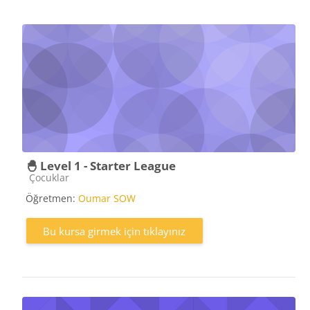
🐣 Level 1 - Starter League
Kurs kategorisi
Çocuklar
Öğretmen:
Oumar SOW
Bu kursa girmek için tıklayınız