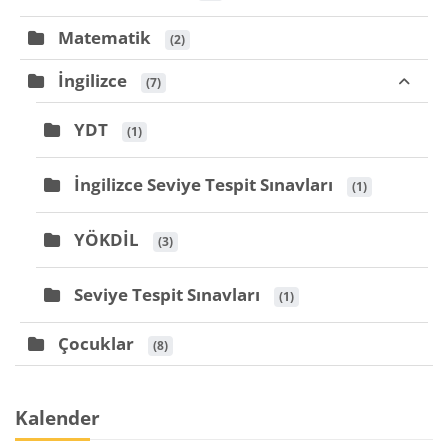
Matematik
 (2)
İngilizce
 (7)
YDT
 (1)
İngilizce Seviye Tespit Sınavları
 (1)
YÖKDİL
 (3)
Seviye Tespit Sınavları
 (1)
Çocuklar
 (8)
Blöcke
Kalender überspringen
Kalender