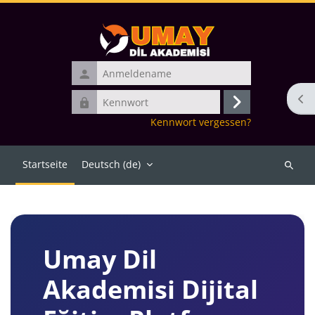
Zum Hauptinhalt
Anmeldename
Bloc
Kennwort
Anmelden
Kennwort vergessen?
Startseite
Deutsch ‎(de)‎
Kurse
suchen
Blöcke
Umay Dil
Akademisi Dijital