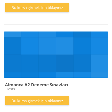
Bu kursa girmek için tıklayınız
Almanca A2 Deneme Sınavları
Kurs kategorisi
Tests
Bu kursa girmek için tıklayınız