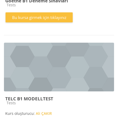
Goethe B1 Deneme Sınavları
Kurs kategorisi
Tests
Bu kursa girmek için tıklayınız
TELC B1 MODELLTEST
Kurs kategorisi
Tests
Kurs oluşturucu:
Ali ÇAKIR