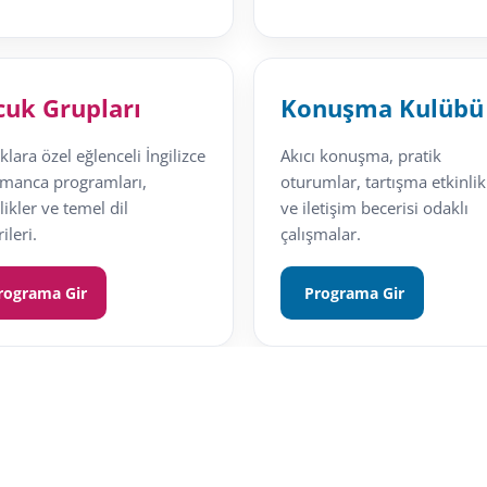
cuk Grupları
Konuşma Kulübü
lara özel eğlenceli İngilizce
Akıcı konuşma, pratik
lmanca programları,
oturumlar, tartışma etkinlik
likler ve temel dil
ve iletişim becerisi odaklı
ileri.
çalışmalar.
rograma Gir
Programa Gir