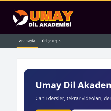
Ana içeriğe git
Ana sayfa
Türkçe ‎(tr)‎
Bloklar
Umay Dil Akademi
Canlı dersler, tekrar videoları, d