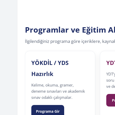
Programlar ve Eğitim Al
İlgilendiğiniz programa göre içeriklere, kaynak
YÖKDİL / YDS
YD
Hazırlık
YDT’
soru
Kelime, okuma, gramer,
ve d
deneme sınavları ve akademik
sınav odaklı çalışmalar.
P
Programa Gir