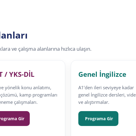
anları
lara ve çalışma alanlarına hızlıca ulaşın.
T / YKS-DİL
Genel İngilizce
ye yönelik konu anlatımı,
A1’den ileri seviyeye kadar
 çözümü, kamp programları
genel İngilizce dersleri, vid
eneme çalışmaları.
ve alıştırmalar.
rograma Gir
Programa Gir