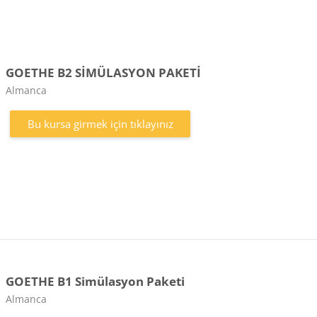
GOETHE B2 SİMÜLASYON PAKETİ
Kurs kategorisi
Almanca
Bu kursa girmek için tıklayınız
GOETHE B1 Simülasyon Paketi
Kurs kategorisi
Almanca