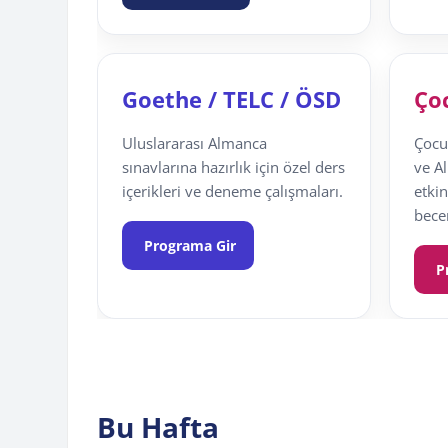
Goethe / TELC / ÖSD
Ço
Uluslararası Almanca
Çocuk
sınavlarına hazırlık için özel ders
ve A
içerikleri ve deneme çalışmaları.
etkin
becer
Programa Gir
P
Bu Hafta