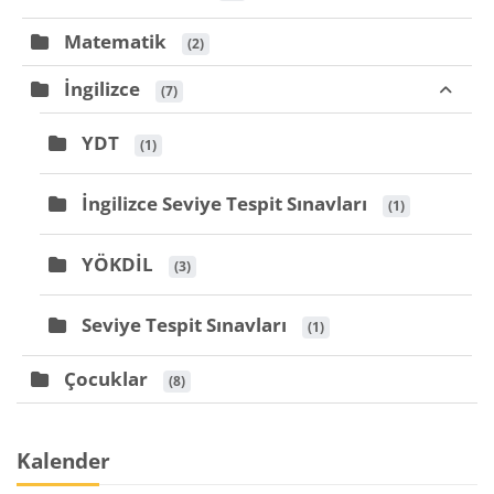
Matematik
 (2)
İngilizce
 (7)
YDT
 (1)
İngilizce Seviye Tespit Sınavları
 (1)
YÖKDİL
 (3)
Seviye Tespit Sınavları
 (1)
Çocuklar
 (8)
Blöcke
Kalender überspringen
Kalender