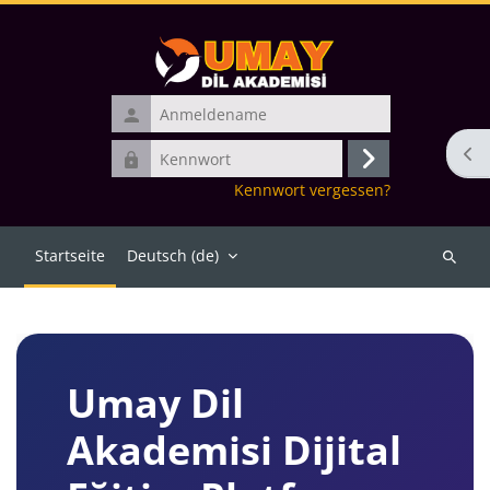
Zum Hauptinhalt
Anmeldename
Bloc
Kennwort
Anmelden
Kennwort vergessen?
Startseite
Deutsch ‎(de)‎
Kurse
suchen
Blöcke
Umay Dil
Akademisi Dijital