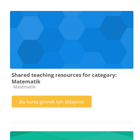
Shared teaching resources for category:
Matematik
Kurs kategorisi
Matematik
Bu kursa girmek için tıklayınız