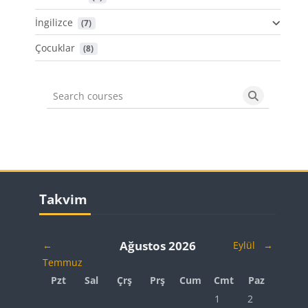
İngilizce
 (7)
Çocuklar
 (8)
Search courses
Search cou
Bloklar
Takvim 'yı atla
Takvim
Ağustos 2026
←
Eylül
→
Temmuz
Pazartesi
Salı
Çarşamba
Perşembe
Cuma
Cumartesi
Pazar
Pzt
Sal
Çrş
Prş
Cum
Cmt
Paz
Etkinlik yok, Cumartes
Etkinlik yok, P
1
2