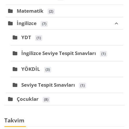
Matematik
 (2)
İngilizce
 (7)
YDT
 (1)
İngilizce Seviye Tespit Sınavları
 (1)
YÖKDİL
 (3)
Seviye Tespit Sınavları
 (1)
Çocuklar
 (8)
Bloklar
Takvim 'yı atla
Takvim