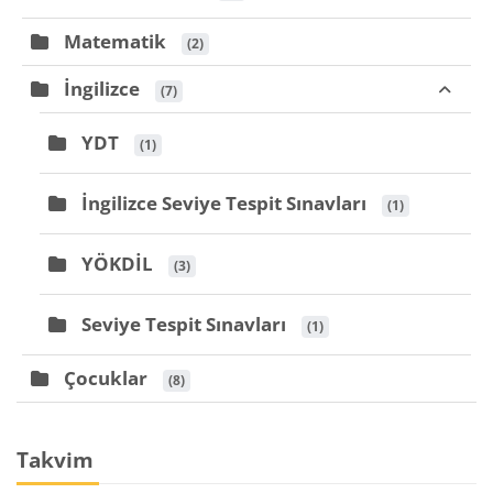
Matematik
 (2)
İngilizce
 (7)
YDT
 (1)
İngilizce Seviye Tespit Sınavları
 (1)
YÖKDİL
 (3)
Seviye Tespit Sınavları
 (1)
Çocuklar
 (8)
Bloklar
Takvim 'yı atla
Takvim