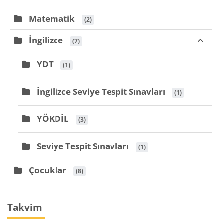
Matematik
 (2)
İngilizce
 (7)
YDT
 (1)
İngilizce Seviye Tespit Sınavları
 (1)
YÖKDİL
 (3)
Seviye Tespit Sınavları
 (1)
Çocuklar
 (8)
Bloklar
Takvim 'yı atla
Takvim