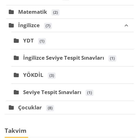
Matematik
 (2)
İngilizce
 (7)
YDT
 (1)
İngilizce Seviye Tespit Sınavları
 (1)
YÖKDİL
 (3)
Seviye Tespit Sınavları
 (1)
Çocuklar
 (8)
Bloklar
Takvim 'yı atla
Takvim