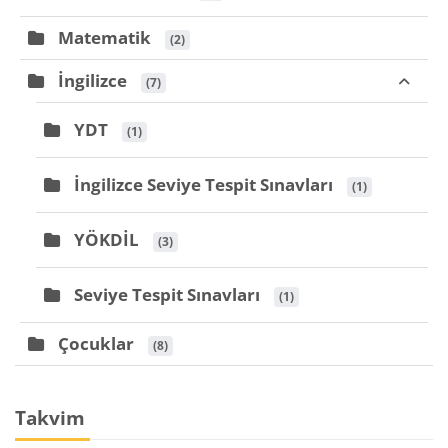
Matematik
 (2)
İngilizce
 (7)
YDT
 (1)
İngilizce Seviye Tespit Sınavları
 (1)
YÖKDİL
 (3)
Seviye Tespit Sınavları
 (1)
Çocuklar
 (8)
Bloklar
Takvim 'yı atla
Takvim