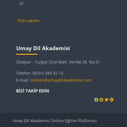
Etkinlik yok, Pazartesi, 31 Ağustos
31
Tüm takvim
Bloklar
Bloklar
Bloklar
Umay Dil Akademisi 'yı atla
Umay Dil Akademisi
Özalper - Turgut Özal Mah. Fenike Sk. No:31
Telefon: 0(531) 343 32 13
E-mail:
iletisim@umaydilakademisi.com
BIZI TAKIP EDIN
Umay Dil Akademisi Online Eğitim Platformu