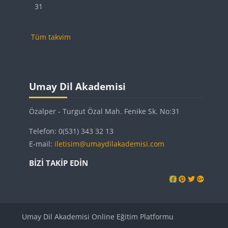
Etkinlik yok, Pazartesi, 31 Ağustos
31
Tüm takvim
Bloklar
Bloklar
Bloklar
Umay Dil Akademisi 'yı atla
Umay Dil Akademisi
Özalper - Turgut Özal Mah. Fenike Sk. No:31
Telefon: 0(531) 343 32 13
E-mail:
iletisim@umaydilakademisi.com
BIZI TAKIP EDIN
Umay Dil Akademisi Online Eğitim Platformu