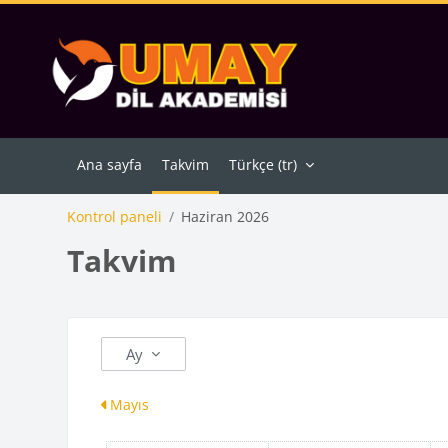
Ana içeriğe git
Ana sayfa
Takvim
Türkçe ‎(tr)‎
Kontrol paneli
Haziran 2026
Takvim
Ay
Mayıs