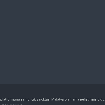
s
s
s
 platformuna sahip, çıkış noktası Malatya olan ama geliştirmiş old