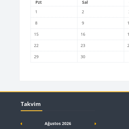
Pazartesi
Salı
Pzt
Sal
Etkinlik yok, Pazartesi, 1 Haziran
Etkinlik yok, Salı, 2 Hazira
Et
1
2
Etkinlik yok, Pazartesi, 8 Haziran
Etkinlik yok, Salı, 9 Hazira
Et
8
9
Etkinlik yok, Pazartesi, 15 Haziran
Etkinlik yok, Salı, 16 Hazir
Et
15
16
Etkinlik yok, Pazartesi, 22 Haziran
Etkinlik yok, Salı, 23 Hazir
Et
22
23
Etkinlik yok, Pazartesi, 29 Haziran
Etkinlik yok, Salı, 30 Hazir
29
30
Blokl
Bloklar
Takvim 'yı atla
Takvim
Ağustos 2026