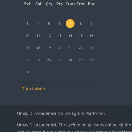
Pazartesi
Salı
Çarşamba
Perşembe
Cuma
Cumartesi
Pazar
Pzt
Sal
Çrş
Prş
Cum
Cmt
Paz
Etkinlik yok, Cumartesi, 1 Ağustos
Etkinlik yok, Pazar, 2 Ağustos
1
2
Etkinlik yok, Pazartesi, 3 Ağustos
Etkinlik yok, Salı, 4 Ağustos
Etkinlik yok, Çarşamba, 5 Ağustos
Etkinlik yok, Perşembe, 6 Ağustos
Etkinlik yok, Cuma, 7 Ağustos
Etkinlik yok, Cumartesi, 8 Ağustos
Etkinlik yok, Pazar, 9 Ağustos
3
4
5
6
7
8
9
Etkinlik yok, Pazartesi, 10 Ağustos
Etkinlik yok, Salı, 11 Ağustos
Etkinlik yok, Çarşamba, 12 Ağustos
Etkinlik yok, Perşembe, 13 Ağustos
Etkinlik yok, Cuma, 14 Ağustos
Etkinlik yok, Cumartesi, 15 Ağustos
Etkinlik yok, Pazar, 16 Ağusto
10
11
12
13
14
15
16
Etkinlik yok, Pazartesi, 17 Ağustos
Etkinlik yok, Salı, 18 Ağustos
Etkinlik yok, Çarşamba, 19 Ağustos
Etkinlik yok, Perşembe, 20 Ağustos
Etkinlik yok, Cuma, 21 Ağustos
Etkinlik yok, Cumartesi, 22 Ağustos
Etkinlik yok, Pazar, 23 Ağusto
17
18
19
20
21
22
23
Etkinlik yok, Pazartesi, 24 Ağustos
Etkinlik yok, Salı, 25 Ağustos
Etkinlik yok, Çarşamba, 26 Ağustos
Etkinlik yok, Perşembe, 27 Ağustos
Etkinlik yok, Cuma, 28 Ağustos
Etkinlik yok, Cumartesi, 29 Ağustos
Etkinlik yok, Pazar, 30 Ağusto
24
25
26
27
28
29
30
Etkinlik yok, Pazartesi, 31 Ağustos
31
Tüm takvim
Umay Dil Akademisi Online Eğitim Platformu
Umay Dil Akademisi, Türkiye'nin en gelişmiş online eğitim