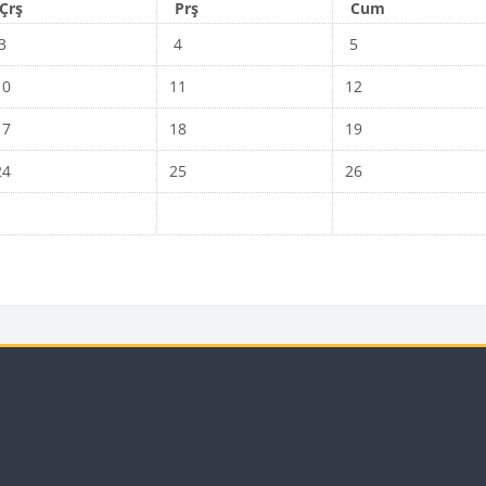
Çarşamba
Perşembe
Cuma
Çrş
Prş
Cum
n
kinlik yok, Çarşamba, 3 Haziran
Etkinlik yok, Perşembe, 4 Haziran
Etkinlik yok, Cuma, 
3
4
5
n
kinlik yok, Çarşamba, 10 Haziran
Etkinlik yok, Perşembe, 11 Haziran
Etkinlik yok, Cuma, 
10
11
12
an
kinlik yok, Çarşamba, 17 Haziran
Etkinlik yok, Perşembe, 18 Haziran
Etkinlik yok, Cuma, 
17
18
19
an
kinlik yok, Çarşamba, 24 Haziran
Etkinlik yok, Perşembe, 25 Haziran
Etkinlik yok, Cuma, 
24
25
26
an
ar
Bloklar