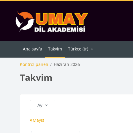
Ana içeriğe git
Ana sayfa
Takvim
Türkçe ‎(tr)‎
Kontrol paneli
Haziran 2026
Takvim
Ay
Mayıs