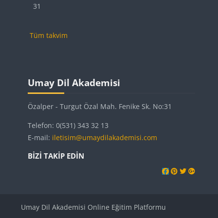
Etkinlik yok, Pazartesi, 31 Ağustos
31
Tüm takvim
Bloklar
Bloklar
Bloklar
Umay Dil Akademisi 'yı atla
Umay Dil Akademisi
Özalper - Turgut Özal Mah. Fenike Sk. No:31
Telefon: 0(531) 343 32 13
E-mail:
iletisim@umaydilakademisi.com
BIZI TAKIP EDIN
Umay Dil Akademisi Online Eğitim Platformu